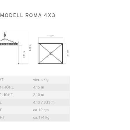
MODELL ROMA 4X3
AT
viereckig
MTHÖHE
4,15 m
E HÖHE
2,10 m
E
4,13 / 3,13 m
E
ca. 12 qm
CHT
ca. 174 kg